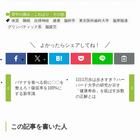
背中の痛み・こわばり
その他
体質
睡眠
自律神経
健康
脳科学
東京医科歯科大学
脳脊髄液
グリンパティック系
脳疲労
よかったらシェアしてね！
1日1万歩は歩きすぎ？ハー
バナナを食べる前に〇〇を
バード大学の研究が示す
整えろ！吸収率を100%に
「健康寿命」を延ばす歩数
する新常識
の正解とは
この記事を書いた人