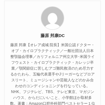
藤原 邦康DC
藤原 邦康【オレア成城 院長】米国公認ドクター・
オブ・カイロプラクティック／一般社団法人日本
整顎協会理事／カリフォルニア州立大学･米国ライ
フウェスト・カイロプラクティック・カレッジ卒
業／顎関節症に苦しむアゴ難民救済のため尽力す
るかたわら、五輪代表選手やJリーガーなどプロア
スリート、ミュージシャンや芸能人などのかみ合
わせのコンディショニングを行なっている。
NHK、フジテレビ、TBS、テレビ東京、マガジン
ハウス、からだにいいこと、小学館ほか取材多
数。著書：Amazon口腔外科部門ベストセラー１位