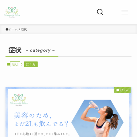
ホーム
症状
症状
– category –
症状
むくみ
むくみ