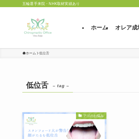
五輪選手来院・NHK取材実績あり
ホーム
オレア成
ホーム
低位舌
低位舌
– tag –
アゴのお悩み