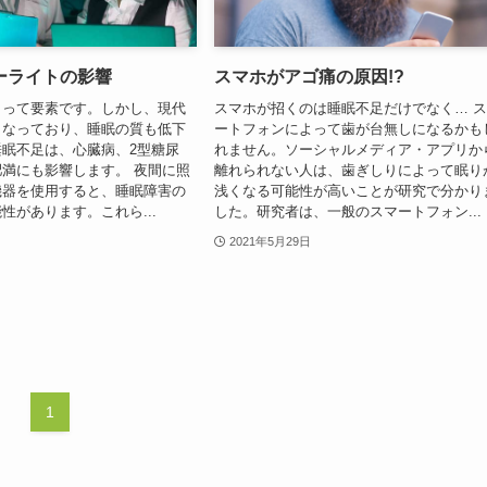
ーライトの影響
スマホがアゴ痛の原因!?
とって要素です。しかし、現代
スマホが招くのは睡眠不足だけでなく… 
くなっており、睡眠の質も低下
ートフォンによって歯が台無しになるかも
眠不足は、心臓病、2型​​糖尿
れません。ソーシャルメディア・アプリか
満にも影響します。 夜間に照
離れられない人は、歯ぎしりによって眠り
機器を使用すると、睡眠障害の
浅くなる可能性が高いことが研究で分かり
性があります。これら...
した。研究者は、一般のスマートフォン...
2021年5月29日
1