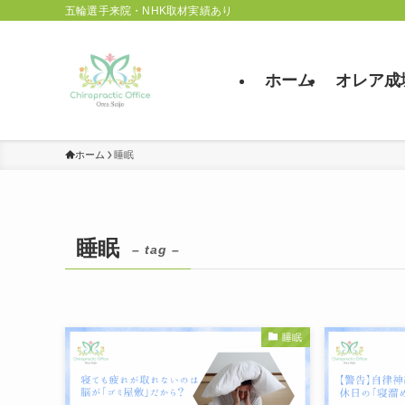
五輪選手来院・NHK取材実績あり
ホーム
オレア成
ホーム
睡眠
睡眠
– tag –
睡眠