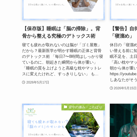
【保存版】睡眠は「脳の掃除」。背
【警告】自
骨から整える究極のデトックス術
「寝溜め」
寝ても疲れが取れないのは脳が「ゴミ屋敷」
休日の「寝溜
だから？最新医学が明かす睡眠の正体と背骨
い替える前に知
のデトックス術 「毎日7〜8時間はしっかり寝
眠不足を、土
ているのに、朝起きた瞬間から体が重い」
「高い枕やマ
「睡眠の質を上げようと高級な枕やマットレ
朝から体が重
スに変えたけれど、すっきりしない」 も...
https://youtu
しあなたがそうな
2026年5月17日
2026年5月15日
背中の痛み・こわばり