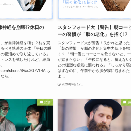
律神経を崩壊!?休日の
スタンフォード大【警告】朝コー
ーの習慣が「脳の老化」を招く!?
め」が自律神経を壊す？枕を買
スタンフォード大が警告！良かれと思った
るべき熟睡の正体 「平日の睡
「朝の習慣」が脳の老化と集中力低下を招
日の寝溜めで取り返している」
く？ 「朝一番にコーヒーを飲まないと、
ットレスを試したけれど、結局
が始まらない」「午後になると、抗えない
い」
どの猛烈な眠気に襲われる」「しっかり寝
be.com/shorts/8Vau3G7VL4A も
はずなのに、午前中から脳が霧に包まれた
ら...
よ...
2026年4月17日
頭痛