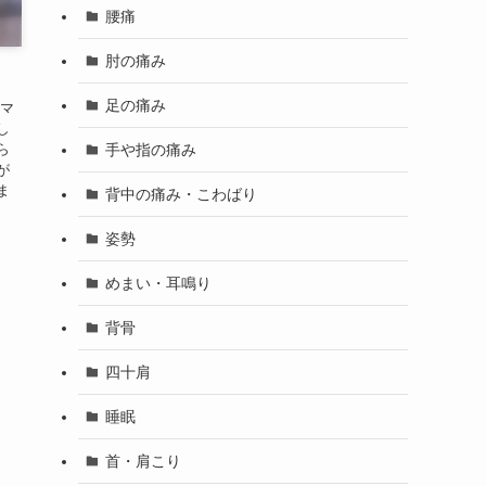
腰痛
肘の痛み
足の痛み
スマ
し
手や指の痛み
ら
が
ま
背中の痛み・こわばり
姿勢
めまい・耳鳴り
背骨
四十肩
睡眠
首・肩こり