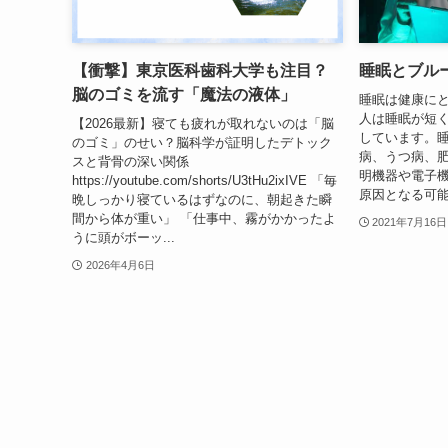
【衝撃】東京医科歯科大学も注目？
睡眠とブル
脳のゴミを流す「魔法の液体」
睡眠は健康に
人は睡眠が短
【2026最新】寝ても疲れが取れないのは「脳
しています。睡
のゴミ」のせい？脳科学が証明したデトック
病、うつ病、肥
スと背骨の深い関係
明機器や電子
https://youtube.com/shorts/U3tHu2ixIVE 「毎
原因となる可能
晩しっかり寝ているはずなのに、朝起きた瞬
間から体が重い」 「仕事中、霧がかかったよ
2021年7月16日
うに頭がボーッ...
2026年4月6日