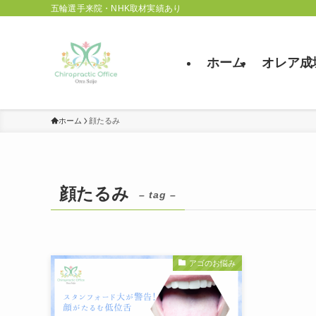
五輪選手来院・NHK取材実績あり
ホーム
オレア成
ホーム
顔たるみ
顔たるみ
– tag –
アゴのお悩み