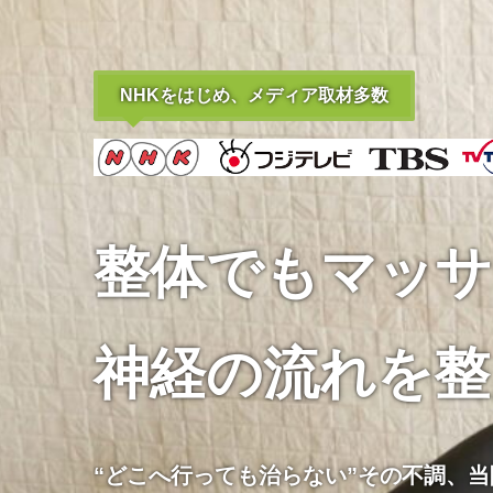
NHKをはじめ、メディア取材多数
NHKをはじめ、メディア取材多数
NHKをはじめ、メディア取材多数
NHKをはじめ、メディア取材多数
NHKをはじめ、メディア取材多数
整体でもマッサ
痛みの原因を
痛みの原因を
「
「
「アゴから整え
「アゴから整え
神経の流れを整
アゴの専門家が全身のゆがみに根本アプ
アゴの専門家が全身のゆがみに根本アプ
骨格・神経・筋肉をトータルケアする
骨格・神経・筋肉をトータルケアする
本
本
“どこへ行っても治らない”その不調、
当