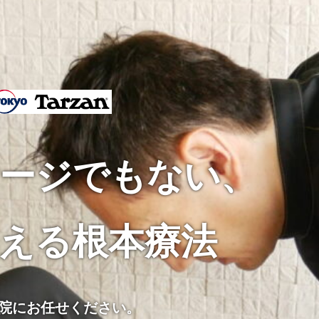
ージでもない
、
根本」から整える
根本」から整える
る」
る」
える根本療法
ローチ
ローチ
格カイロプラクティック
格カイロプラクティック
院にお任せください。