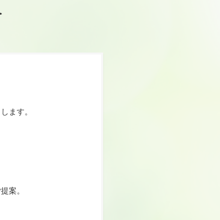
を
トします。
ご提案。