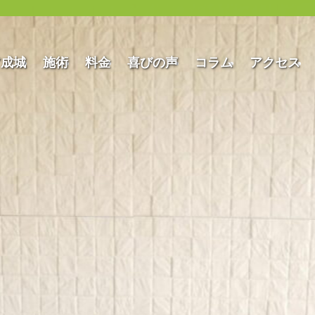
ア成城
施術
料金
喜びの声
コラム
アクセス