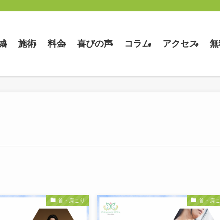
城
施術
料金
喜びの声
コラム
アクセス
無
首・肩こり
首・肩