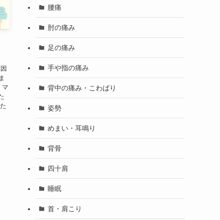
腰痛
肘の痛み
足の痛み
手や指の痛み
原因
てま
 マ
背中の痛み・こわばり
た
、た
姿勢
めまい・耳鳴り
背骨
四十肩
睡眠
首・肩こり