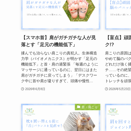
【スマホ首】肩がガチガチな人が見
【盲点】頑
落とす「足元の機能低下」
ク!?
揉んでも治らない肩こりの真犯人。生体構造
肩こりの原因
力学（バイオメカニクス）が明かす「足元の
やめて脳のバ
機能低下」と首・肩の過緊張 「毎週のように
どれだけ強く
マッサージに通っているのに、翌日にはまた
チ……その絶望
肩がガチガチに戻ってしまう」「デスクワー
っているのに
ク中に首や肩が凝りすぎて、頭痛や慢性...
トレッチを頑張
2026年6月8日
2026年5月23日
首・肩こり