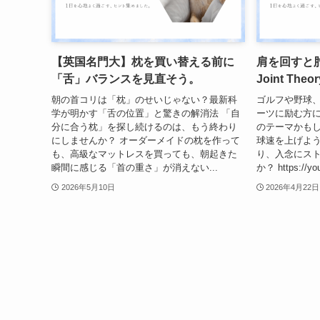
【英国名門大】枕を買い替える前に
肩を回すと肘を
「舌」バランスを見直そう。
Joint Theor
朝の首コリは「枕」のせいじゃない？最新科
ゴルフや野球
学が明かす「舌の位置」と驚きの解消法 「自
ーツに励む方
分に合う枕」を探し続けるのは、もう終わり
のテーマかも
にしませんか？ オーダーメイドの枕を作って
球速を上げよ
も、高級なマットレスを買っても、朝起きた
り、入念にス
瞬間に感じる「首の重さ」が消えない...
か？ https://yo
2026年5月10日
2026年4月22日