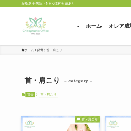
五輪選手来院・NHK取材実績あり
ホーム
オレア成
ホーム
背骨
首・肩こり
首・肩こり
– category –
背骨
首・肩こり
首・肩こり