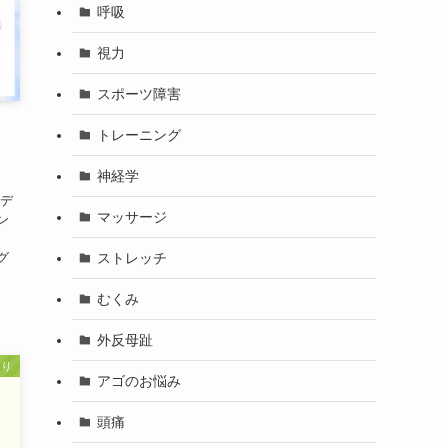
呼吸
視力
スポーツ障害
トレーニング
神経学
 デ
マッサージ
ン
、
ストレッチ
グ
むくみ
外反母趾
こり
アゴのお悩み
頭痛