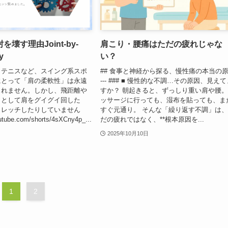
壊す理由Joint-by-
肩こり・腰痛はただの疲れじゃな
y
い？
、テニスなど、スイング系スポ
## 食事と神経から探る、慢性痛の本当の
にとって「肩の柔軟性」は永遠
--- ### ■ 慢性的な不調…その原因、見え
しれません。しかし、飛距離や
すか？ 朝起きると、ずっしり重い肩や腰。
うとして肩をグイグイ回した
ッサージに行っても、湿布を貼っても、ま
トレッチしたりしていません
すぐ元通り。 そんな「繰り返す不調」は
utube.com/shorts/4sXCny4p_...
だの疲れではなく、**根本原因を...
2025年10月10日
1
2