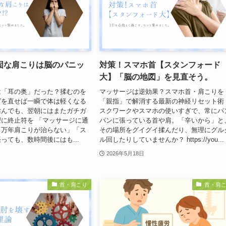
固な肩こりは脳のパニッ
対策！スマホ首【スタンフォード
大】「脳の地図」を見直そう。
は「耳の奥」だった？揉むのを
マッサージは逆効果？スマホ首・肩こりを
グを直せば一瞬で体は軽くなる
「親指」で解消する最新の神経リセット術
揉んでも、翌朝にはまたガチガ
スクワークやスマホの使いすぎで、常にパ
に終止符を 「マッサージに通
パンに張っている首や肩。「辛いから」と
、万年肩こりが治らない」「ス
その場所をグイグイ揉んだり、無理にグル
っても、数時間後にはも...
ル回したりしていませんか？ https://you...
2026年5月18日
首・肩こり
首・肩