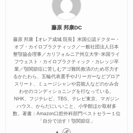
藤原 邦康DC
藤原 邦康【オレア成城 院長】米国公認ドクター・
オブ・カイロプラクティック／一般社団法人日本
整顎協会理事／カリフォルニア州立大学･米国ライ
フウェスト・カイロプラクティック・カレッジ卒
業／顎関節症に苦しむアゴ難民救済のため尽力す
るかたわら、五輪代表選手やJリーガーなどプロア
スリート、ミュージシャンや芸能人などのかみ合
わせのコンディショニングを行なっている。
NHK、フジテレビ、TBS、テレビ東京、マガジン
ハウス、からだにいいこと、小学館ほか取材多
数。著書：Amazon口腔外科部門ベストセラー１位
「自分で治す！顎関節症」